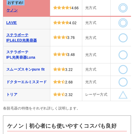
おすすめ!
光方式
4.66
ケノン
LAVIE
光方式
4.02
ステラボーテ
3.76
光方式
IPL&LED光美容器
ステラボーテ
3.48
光方式
IPL光美容器Luna
スムーズスキンpure fit
光方式
3.22
ドクターエルミスヌード
光方式
2.68
トリア
レーザー方式
2.32
各脱毛器の特徴をそれぞれ詳しく説明します。
ケノン｜初心者にも使いやすくコスパも良好