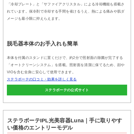
「冷却プレート」と「サファイアクリスタル」による冷却機能も搭載さ
れています。保冷剤で冷却する手間を省けるうえ、熱による痛みや肌ダ
メージも最小限に抑えらえます。
脱毛器本体のお手入れも簡単
本体を付属のスタンドに置くだけで、約2分で照射面の除菌が完了する
「オートクリーンシステム」を搭載。照射面を清潔に保てるため、顔や
VIOを含む全身に安心して使用できます。
ステラボーテの口コミ・効果を詳しく見る
ステラボーテの公式サイト
ステラボーテIPL光美容器Luna｜手に取りやす
い価格のエントリーモデル