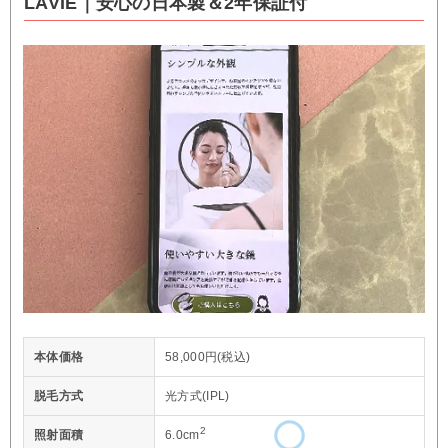
LAVIE｜安心の日本製＆2年保証付
本体価格
58,000円(税込)
脱毛方式
光方式(IPL)
2
照射面積
6.0cm