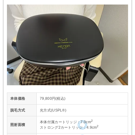
本体価格
79,800円(税込)
脱毛方式
光方式(USPL®)
2
本体付属カートリッジ：7.0cm
照射面積
2
ストロング2カートリッジ：4.9cm