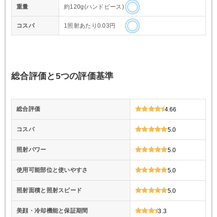
重量
約120g(ハンドピース)
コスパ
1照射あたり0.03円
総合評価と5つの評価基準
総合評価
4.66
コスパ
5.0
照射パワー
5.0
使用可能部位と使いやすさ
5.0
照射面積と照射スピード
5.0
美顔・冷却機能と保証期間
3.3