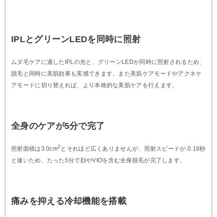
IPLとグリーンLEDを同時に照射
ムダ毛ケアに適したIPLの光と、グリーンLEDが同時に照射されるため、
脱毛と同時に美肌効果も実感できます。また美肌ケアモードやアクネケ
アモードに切り替えれば、より本格的な美肌ケアを行えます。
全身のケアが5分で完了
2
照射面積は3.0cm
とそれほど広くありませんが、照射スピードが.0.18秒
と速いため、たった5分で顔やVIOを含む全身脱毛が完了します。
痛みを抑える冷却機能を搭載