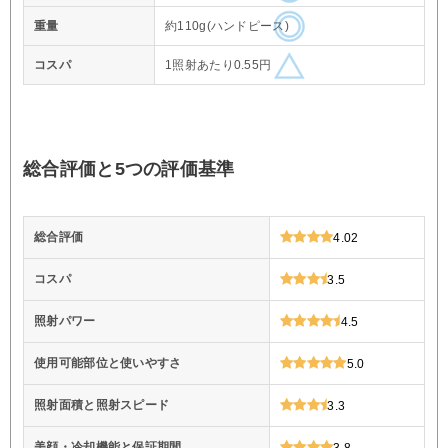
重量
約110g(ハンドピース)
コスパ
1照射あたり0.55円
総合評価と5つの評価基準
総合評価
4.02
コスパ
3.5
照射パワー
4.5
使用可能部位と使いやすさ
5.0
照射面積と照射スピード
3.3
美顔・冷却機能と保証期間
3.8