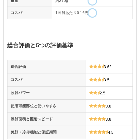
重量
約270g
コスパ
1照射あたり0.16円
総合評価と5つの評価基準
総合評価
3.62
コスパ
3.5
照射パワー
2.5
使用可能部位と使いやすさ
3.8
照射面積と照射スピード
3.8
美顔・冷却機能と保証期間
4.5