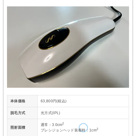
本体価格
63,800円(税込)
脱毛方式
光方式(IPL)
2
通常：3.0cm
照射面積
2
プレシジョンヘッド装着時：1cm