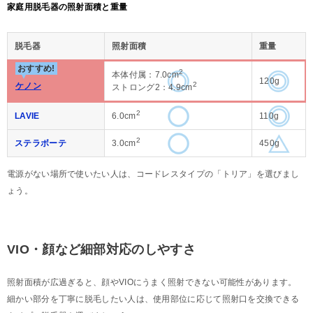
家庭用脱毛器の照射面積と重量
脱毛器
照射面積
重量
おすすめ!
2
本体付属：7.0cm
120g
2
ケノン
ストロング2：4.9cm
2
LAVIE
6.0cm
110g
2
ステラボーテ
3.0cm
450g
電源がない場所で使いたい人は、コードレスタイプの「トリア」を選びまし
ょう。
VIO・顔など細部対応のしやすさ
照射面積が広過ぎると、顔やVIOにうまく照射できない可能性があります。
細かい部分を丁寧に脱毛したい人は、使用部位に応じて照射口を交換できる