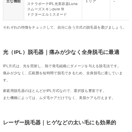
主な機能
トリア
–
ステラボーテIPL光美容器Luna
スムーズスキンpure fit
ドクターエルミスヌード
それぞれの特徴をチェックして、自分に合う方式の脱毛器を選びましょう。
光（IPL）脱毛器｜痛みが少なく全身脱毛に最適
IPL方式は、光を照射し、熱で発毛組織にダメージを与える脱毛法です。
痛みが少なく、広範囲を短時間で脱毛できるため、全身脱毛に適していま
す。
家庭用脱毛器のほとんどがIPL方式なので、選択肢も豊富です。
また機種によっては、ムダ毛ケアだけでなく、美肌ケアも行えます。
レーザー脱毛器｜ヒゲなどの太い毛にも効果的