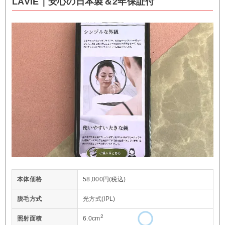
LAVIE｜安心の日本製＆2年保証付
本体価格
58,000円(税込)
脱毛方式
光方式(IPL)
2
照射面積
6.0cm