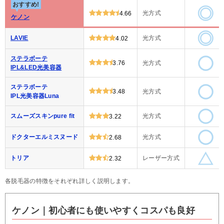
おすすめ!
光方式
4.66
ケノン
LAVIE
光方式
4.02
ステラボーテ
3.76
光方式
IPL&LED光美容器
ステラボーテ
3.48
光方式
IPL光美容器Luna
スムーズスキンpure fit
光方式
3.22
ドクターエルミスヌード
光方式
2.68
トリア
レーザー方式
2.32
各脱毛器の特徴をそれぞれ詳しく説明します。
ケノン｜初心者にも使いやすくコスパも良好