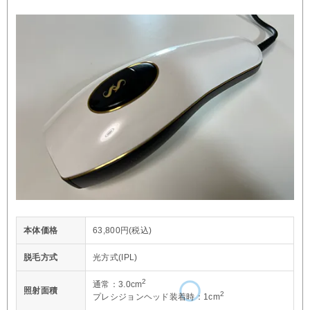
本体価格
63,800円(税込)
脱毛方式
光方式(IPL)
2
通常：3.0cm
照射面積
2
プレシジョンヘッド装着時：1cm