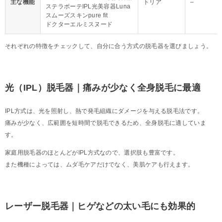
主な機能
トリア
–
ステラボーテIPL光美容器Luna
スムーズスキンpure fit
ドクターエルミスヌード
それぞれの特徴をチェックして、自分に合う方式の脱毛器を選びましょう。
光（IPL）脱毛器｜痛みが少なく全身脱毛に最適
IPL方式は、光を照射し、熱で発毛組織にダメージを与える脱毛法です。
痛みが少なく、広範囲を短時間で脱毛できるため、全身脱毛に適していま
す。
家庭用脱毛器のほとんどがIPL方式なので、選択肢も豊富です。
また機種によっては、ムダ毛ケアだけでなく、美肌ケアも行えます。
レーザー脱毛器｜ヒゲなどの太い毛にも効果的