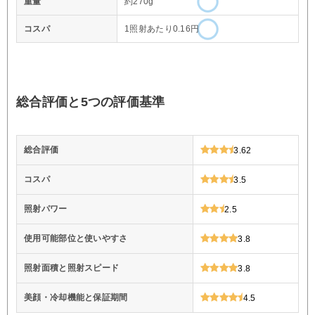
重量
約270g
コスパ
1照射あたり0.16円
総合評価と5つの評価基準
総合評価
3.62
コスパ
3.5
照射パワー
2.5
使用可能部位と使いやすさ
3.8
照射面積と照射スピード
3.8
美顔・冷却機能と保証期間
4.5