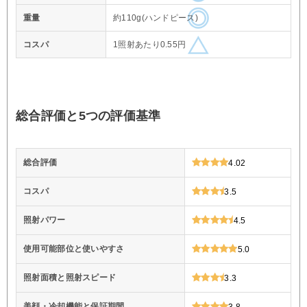
重量
約110g(ハンドピース)
コスパ
1照射あたり0.55円
総合評価と5つの評価基準
総合評価
4.02
コスパ
3.5
照射パワー
4.5
使用可能部位と使いやすさ
5.0
照射面積と照射スピード
3.3
美顔・冷却機能と保証期間
3.8