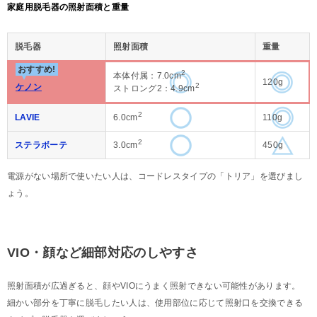
家庭用脱毛器の照射面積と重量
脱毛器
照射面積
重量
おすすめ!
2
本体付属：7.0cm
120g
2
ケノン
ストロング2：4.9cm
2
LAVIE
6.0cm
110g
2
ステラボーテ
3.0cm
450g
電源がない場所で使いたい人は、コードレスタイプの「トリア」を選びまし
ょう。
VIO・顔など細部対応のしやすさ
照射面積が広過ぎると、顔やVIOにうまく照射できない可能性があります。
細かい部分を丁寧に脱毛したい人は、使用部位に応じて照射口を交換できる