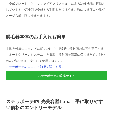
「冷却プレート」と「サファイアクリスタル」による冷却機能も搭載さ
れています。保冷剤で冷却する手間を省けるうえ、熱による痛みや肌ダ
メージも最小限に抑えらえます。
脱毛器本体のお手入れも簡単
本体を付属のスタンドに置くだけで、約2分で照射面の除菌が完了する
「オートクリーンシステム」を搭載。照射面を清潔に保てるため、顔や
VIOを含む全身に安心して使用できます。
ステラボーテの口コミ・効果を詳しく見る
ステラボーテの公式サイト
ステラボーテIPL光美容器Luna｜手に取りやす
い価格のエントリーモデル