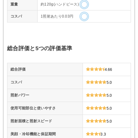
重量
約120g(ハンドピース)
コスパ
1照射あたり0.03円
総合評価と5つの評価基準
総合評価
4.66
コスパ
5.0
照射パワー
5.0
使用可能部位と使いやすさ
5.0
照射面積と照射スピード
5.0
美顔・冷却機能と保証期間
3.3