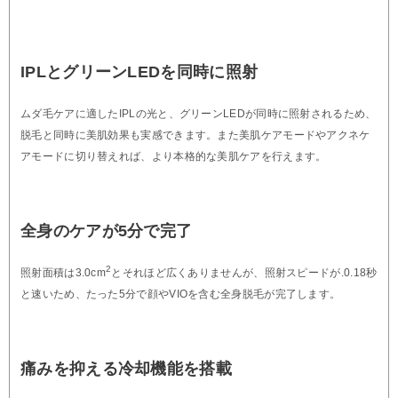
IPLとグリーンLEDを同時に照射
ムダ毛ケアに適したIPLの光と、グリーンLEDが同時に照射されるため、
脱毛と同時に美肌効果も実感できます。また美肌ケアモードやアクネケ
アモードに切り替えれば、より本格的な美肌ケアを行えます。
全身のケアが5分で完了
2
照射面積は3.0cm
とそれほど広くありませんが、照射スピードが.0.18秒
と速いため、たった5分で顔やVIOを含む全身脱毛が完了します。
痛みを抑える冷却機能を搭載