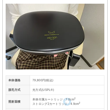
本体価格
79,800円(税込)
脱毛方式
光方式(USPL®)
2
本体付属カートリッジ：7.0cm
照射面積
2
ストロング2カートリッジ：4.9cm