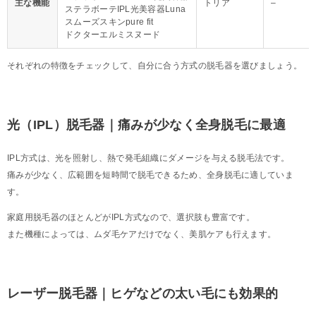
主な機能
トリア
–
ステラボーテIPL光美容器Luna
スムーズスキンpure fit
ドクターエルミスヌード
それぞれの特徴をチェックして、自分に合う方式の脱毛器を選びましょう。
光（IPL）脱毛器｜痛みが少なく全身脱毛に最適
IPL方式は、光を照射し、熱で発毛組織にダメージを与える脱毛法です。
痛みが少なく、広範囲を短時間で脱毛できるため、全身脱毛に適していま
す。
家庭用脱毛器のほとんどがIPL方式なので、選択肢も豊富です。
また機種によっては、ムダ毛ケアだけでなく、美肌ケアも行えます。
レーザー脱毛器｜ヒゲなどの太い毛にも効果的