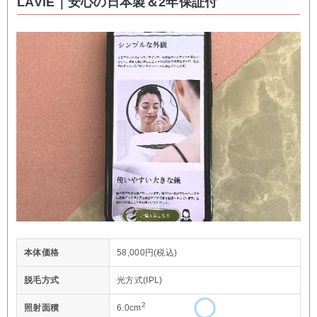
LAVIE｜安心の日本製＆2年保証付
本体価格
58,000円(税込)
脱毛方式
光方式(IPL)
2
照射面積
6.0cm