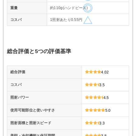
重量
約110g(ハンドピース)
コスパ
1照射あたり0.55円
総合評価と5つの評価基準
総合評価
4.02
コスパ
3.5
照射パワー
4.5
使用可能部位と使いやすさ
5.0
照射面積と照射スピード
3.3
美顔・冷却機能と保証期間
3.8