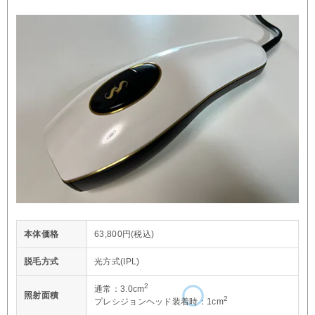
本体価格
63,800円(税込)
脱毛方式
光方式(IPL)
2
通常：3.0cm
照射面積
2
プレシジョンヘッド装着時：1cm