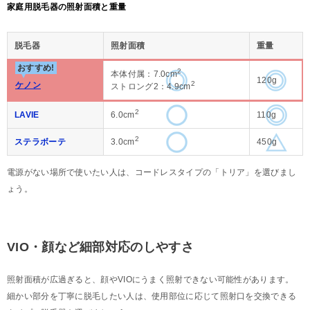
家庭用脱毛器の照射面積と重量
脱毛器
照射面積
重量
おすすめ!
2
本体付属：7.0cm
120g
2
ケノン
ストロング2：4.9cm
2
LAVIE
6.0cm
110g
2
ステラボーテ
3.0cm
450g
電源がない場所で使いたい人は、コードレスタイプの「トリア」を選びまし
ょう。
VIO・顔など細部対応のしやすさ
照射面積が広過ぎると、顔やVIOにうまく照射できない可能性があります。
細かい部分を丁寧に脱毛したい人は、使用部位に応じて照射口を交換できる