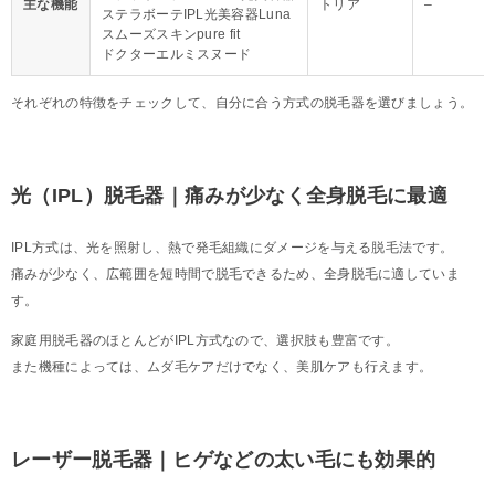
主な機能
トリア
–
ステラボーテIPL光美容器Luna
スムーズスキンpure fit
ドクターエルミスヌード
それぞれの特徴をチェックして、自分に合う方式の脱毛器を選びましょう。
光（IPL）脱毛器｜痛みが少なく全身脱毛に最適
IPL方式は、光を照射し、熱で発毛組織にダメージを与える脱毛法です。
痛みが少なく、広範囲を短時間で脱毛できるため、全身脱毛に適していま
す。
家庭用脱毛器のほとんどがIPL方式なので、選択肢も豊富です。
また機種によっては、ムダ毛ケアだけでなく、美肌ケアも行えます。
レーザー脱毛器｜ヒゲなどの太い毛にも効果的