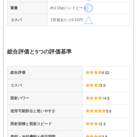
重量
約110g(ハンドピース)
コスパ
1照射あたり0.55円
総合評価と5つの評価基準
総合評価
4.02
コスパ
3.5
照射パワー
4.5
使用可能部位と使いやすさ
5.0
照射面積と照射スピード
3.3
美顔・冷却機能と保証期間
3.8