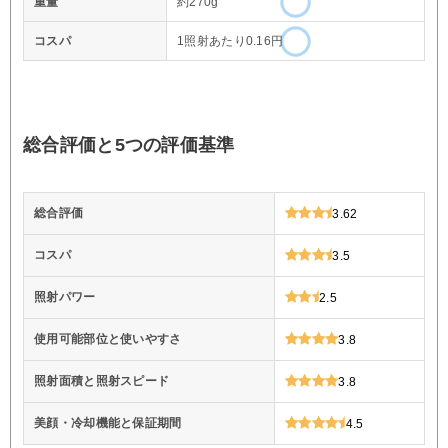
重量
約270g
コスパ
1照射あたり0.16円
総合評価と5つの評価基準
総合評価
3.62
コスパ
3.5
照射パワー
2.5
使用可能部位と使いやすさ
3.8
照射面積と照射スピード
3.8
美顔・冷却機能と保証期間
4.5