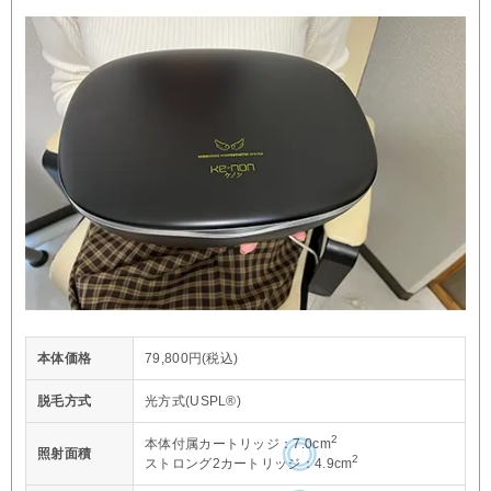
本体価格
79,800円(税込)
脱毛方式
光方式(USPL®)
2
本体付属カートリッジ：7.0cm
照射面積
2
ストロング2カートリッジ：4.9cm