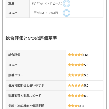
重量
約120g(ハンドピース)
コスパ
1照射あたり0.03円
総合評価と5つの評価基準
総合評価
4.66
コスパ
5.0
照射パワー
5.0
使用可能部位と使いやすさ
5.0
照射面積と照射スピード
5.0
美顔・冷却機能と保証期間
3.3