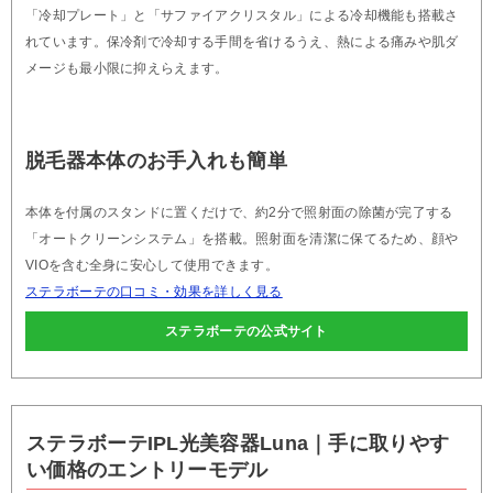
「冷却プレート」と「サファイアクリスタル」による冷却機能も搭載さ
れています。保冷剤で冷却する手間を省けるうえ、熱による痛みや肌ダ
メージも最小限に抑えらえます。
脱毛器本体のお手入れも簡単
本体を付属のスタンドに置くだけで、約2分で照射面の除菌が完了する
「オートクリーンシステム」を搭載。照射面を清潔に保てるため、顔や
VIOを含む全身に安心して使用できます。
ステラボーテの口コミ・効果を詳しく見る
ステラボーテの公式サイト
ステラボーテIPL光美容器Luna｜手に取りやす
い価格のエントリーモデル