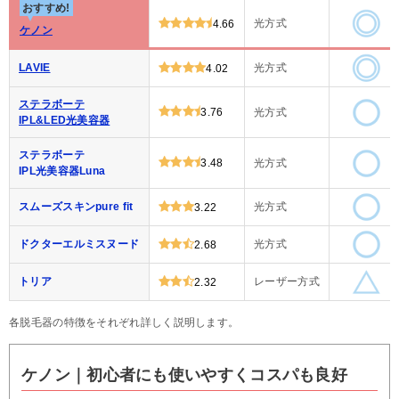
おすすめ!
光方式
4.66
ケノン
LAVIE
光方式
4.02
ステラボーテ
3.76
光方式
IPL&LED光美容器
ステラボーテ
3.48
光方式
IPL光美容器Luna
スムーズスキンpure fit
光方式
3.22
ドクターエルミスヌード
光方式
2.68
トリア
レーザー方式
2.32
各脱毛器の特徴をそれぞれ詳しく説明します。
ケノン｜初心者にも使いやすくコスパも良好