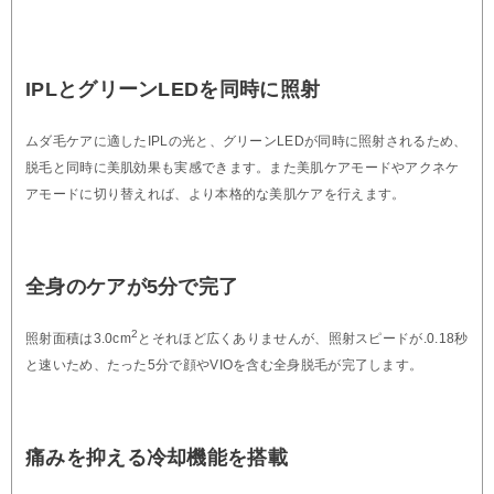
IPLとグリーンLEDを同時に照射
ムダ毛ケアに適したIPLの光と、グリーンLEDが同時に照射されるため、
脱毛と同時に美肌効果も実感できます。また美肌ケアモードやアクネケ
アモードに切り替えれば、より本格的な美肌ケアを行えます。
全身のケアが5分で完了
2
照射面積は3.0cm
とそれほど広くありませんが、照射スピードが.0.18秒
と速いため、たった5分で顔やVIOを含む全身脱毛が完了します。
痛みを抑える冷却機能を搭載