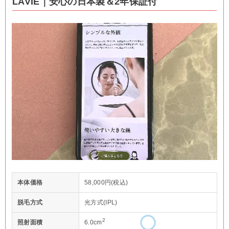
LAVIE｜安心の日本製＆2年保証付
本体価格
58,000円(税込)
脱毛方式
光方式(IPL)
2
照射面積
6.0cm