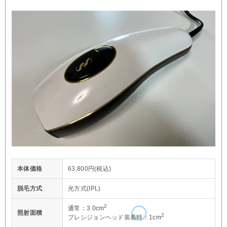
本体価格
63,800円(税込)
脱毛方式
光方式(IPL)
2
通常：3.0cm
照射面積
2
プレシジョンヘッド装着時：1cm