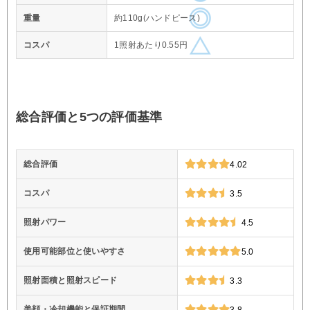
重量
約110g(ハンドピース)
コスパ
1照射あたり0.55円
総合評価と5つの評価基準
総合評価
4.02
コスパ
3.5
照射パワー
4.5
使用可能部位と使いやすさ
5.0
照射面積と照射スピード
3.3
美顔・冷却機能と保証期間
3.8