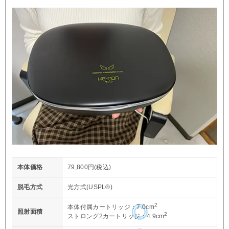
本体価格
79,800円(税込)
脱毛方式
光方式(USPL®)
2
本体付属カートリッジ：7.0cm
照射面積
2
ストロング2カートリッジ：4.9cm