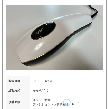
本体価格
63,800円(税込)
脱毛方式
光方式(IPL)
2
通常：3.0cm
照射面積
2
プレシジョンヘッド装着時：1cm