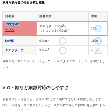
家庭用脱毛器の照射面積と重量
脱毛器
照射面積
重量
おすすめ!
2
本体付属：7.0cm
120g
2
ケノン
ストロング2：4.9cm
2
LAVIE
6.0cm
110g
2
ステラボーテ
3.0cm
450g
電源がない場所で使いたい人は、コードレスタイプの「トリア」を選びまし
ょう。
VIO・顔など細部対応のしやすさ
照射面積が広過ぎると、顔やVIOにうまく照射できない可能性があります。
細かい部分を丁寧に脱毛したい人は、使用部位に応じて照射口を交換できる