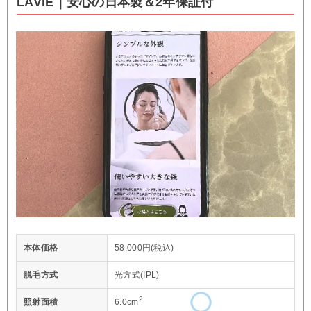
LAVIE｜安心の日本製＆2年保証付
本体価格
58,000円(税込)
脱毛方式
光方式(IPL)
2
照射面積
6.0cm