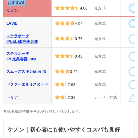
おすすめ!
光方式
4.66
ケノン
LAVIE
光方式
4.02
ステラボーテ
3.76
光方式
IPL&LED光美容器
ステラボーテ
3.48
光方式
IPL光美容器Luna
スムーズスキンpure fit
光方式
3.22
ドクターエルミスヌード
光方式
2.68
トリア
レーザー方式
2.32
各脱毛器の特徴をそれぞれ詳しく説明します。
ケノン｜初心者にも使いやすくコスパも良好