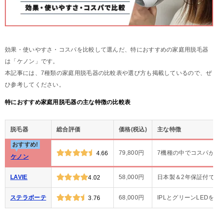
効果・使いやすさ・コスパを比較して選んだ、特におすすめの家庭用脱毛器
は「ケノン」です。
本記事には、7種類の家庭用脱毛器の比較表や選び方も掲載しているので、ぜ
ひ参考してください。
特におすすめ家庭用脱毛器の主な特徴の比較表
脱毛器
総合評価
価格(税込)
主な特徴
おすすめ!
79,800円
7機種の中でコスパが
4.66
ケノン
LAVIE
58,000円
日本製＆2年保証付で
4.02
ステラボーテ
68,000円
IPLとグリーンLED
3.76