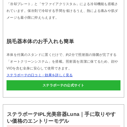
「冷却プレート」と「サファイアクリスタル」による冷却機能も搭載さ
れています。保冷剤で冷却する手間を省けるうえ、熱による痛みや肌ダ
メージも最小限に抑えらえます。
脱毛器本体のお手入れも簡単
本体を付属のスタンドに置くだけで、約2分で照射面の除菌が完了する
「オートクリーンシステム」を搭載。照射面を清潔に保てるため、顔や
VIOを含む全身に安心して使用できます。
ステラボーテの口コミ・効果を詳しく見る
ステラボーテの公式サイト
ステラボーテIPL光美容器Luna｜手に取りやす
い価格のエントリーモデル