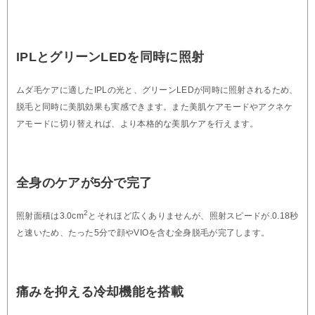
IPLとグリーンLEDを同時に照射
ムダ毛ケアに適したIPLの光と、グリーンLEDが同時に照射されるため、
脱毛と同時に美肌効果も実感できます。また美肌ケアモードやアクネケ
アモードに切り替えれば、より本格的な美肌ケアを行えます。
全身のケアが5分で完了
2
照射面積は3.0cm
とそれほど広くありませんが、照射スピードが.0.18秒
と速いため、たった5分で顔やVIOを含む全身脱毛が完了します。
痛みを抑える冷却機能を搭載