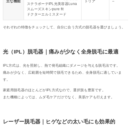
主な機能
トリア
–
ステラボーテIPL光美容器Luna
スムーズスキンpure fit
ドクターエルミスヌード
それぞれの特徴をチェックして、自分に合う方式の脱毛器を選びましょう。
光（IPL）脱毛器｜痛みが少なく全身脱毛に最適
IPL方式は、光を照射し、熱で発毛組織にダメージを与える脱毛法です。
痛みが少なく、広範囲を短時間で脱毛できるため、全身脱毛に適していま
す。
家庭用脱毛器のほとんどがIPL方式なので、選択肢も豊富です。
また機種によっては、ムダ毛ケアだけでなく、美肌ケアも行えます。
レーザー脱毛器｜ヒゲなどの太い毛にも効果的