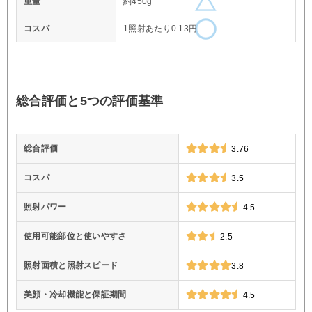
重量
約450g
コスパ
1照射あたり0.13円
総合評価と5つの評価基準
総合評価
3.76
コスパ
3.5
照射パワー
4.5
使用可能部位と使いやすさ
2.5
照射面積と照射スピード
3.8
美顔・冷却機能と保証期間
4.5