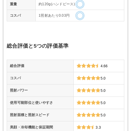
重量
約120g(ハンドピース)
コスパ
1照射あたり0.03円
総合評価と5つの評価基準
総合評価
4.66
コスパ
5.0
照射パワー
5.0
使用可能部位と使いやすさ
5.0
照射面積と照射スピード
5.0
美顔・冷却機能と保証期間
3.3