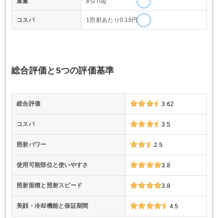
重量
約270g
コスパ
1照射あたり0.16円
総合評価と5つの評価基準
総合評価
3.62
コスパ
3.5
照射パワー
2.5
使用可能部位と使いやすさ
3.8
照射面積と照射スピード
3.8
美顔・冷却機能と保証期間
4.5