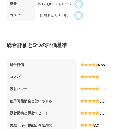
重量
約120g(ハンドピース)
コスパ
1照射あたり0.03円
総合評価と5つの評価基準
総合評価
4.66
コスパ
5.0
照射パワー
5.0
使用可能部位と使いやすさ
5.0
照射面積と照射スピード
5.0
美顔・冷却機能と保証期間
3.3