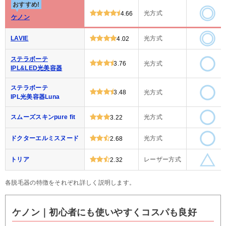
おすすめ!
光方式
4.66
ケノン
LAVIE
光方式
4.02
ステラボーテ
3.76
光方式
IPL&LED光美容器
ステラボーテ
3.48
光方式
IPL光美容器Luna
スムーズスキンpure fit
光方式
3.22
ドクターエルミスヌード
光方式
2.68
トリア
レーザー方式
2.32
各脱毛器の特徴をそれぞれ詳しく説明します。
ケノン｜初心者にも使いやすくコスパも良好