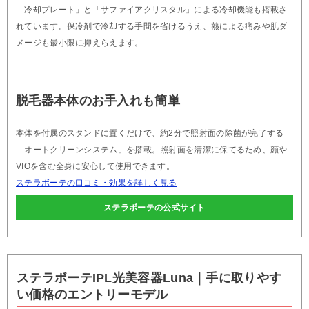
「冷却プレート」と「サファイアクリスタル」による冷却機能も搭載さ
れています。保冷剤で冷却する手間を省けるうえ、熱による痛みや肌ダ
メージも最小限に抑えらえます。
脱毛器本体のお手入れも簡単
本体を付属のスタンドに置くだけで、約2分で照射面の除菌が完了する
「オートクリーンシステム」を搭載。照射面を清潔に保てるため、顔や
VIOを含む全身に安心して使用できます。
ステラボーテの口コミ・効果を詳しく見る
ステラボーテの公式サイト
ステラボーテIPL光美容器Luna｜手に取りやす
い価格のエントリーモデル