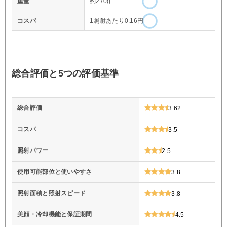
重量
約270g
コスパ
1照射あたり0.16円
総合評価と5つの評価基準
総合評価
3.62
コスパ
3.5
照射パワー
2.5
使用可能部位と使いやすさ
3.8
照射面積と照射スピード
3.8
美顔・冷却機能と保証期間
4.5