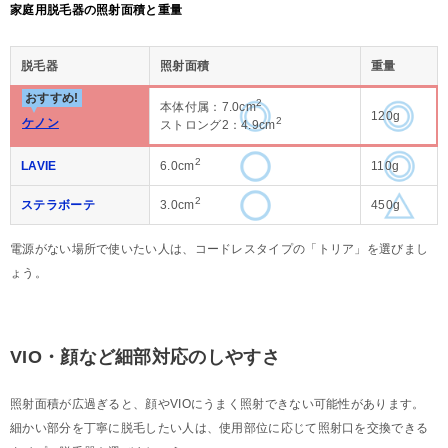
家庭用脱毛器の照射面積と重量
脱毛器
照射面積
重量
おすすめ!
2
本体付属：7.0cm
120g
2
ケノン
ストロング2：4.9cm
2
LAVIE
6.0cm
110g
2
ステラボーテ
3.0cm
450g
電源がない場所で使いたい人は、コードレスタイプの「トリア」を選びまし
ょう。
VIO・顔など細部対応のしやすさ
照射面積が広過ぎると、顔やVIOにうまく照射できない可能性があります。
細かい部分を丁寧に脱毛したい人は、使用部位に応じて照射口を交換できる