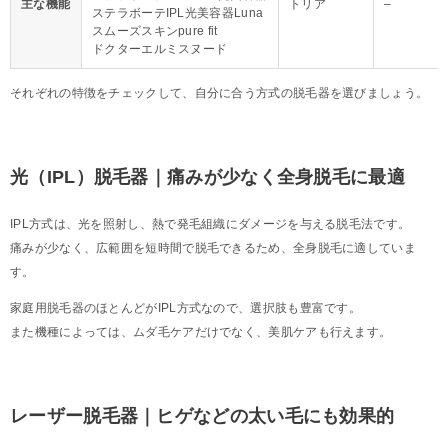
主な機能
トリア
–
ステラボーテIPL光美容器Luna
スムーズスキンpure fit
ドクターエルミスヌード
それぞれの特徴をチェックして、自分に合う方式の脱毛器を選びましょう。
光（IPL）脱毛器｜痛みが少なく全身脱毛に最適
IPL方式は、光を照射し、熱で発毛組織にダメージを与える脱毛法です。
痛みが少なく、広範囲を短時間で脱毛できるため、全身脱毛に適していま
す。
家庭用脱毛器のほとんどがIPL方式なので、選択肢も豊富です。
また機種によっては、ムダ毛ケアだけでなく、美肌ケアも行えます。
レーザー脱毛器｜ヒゲなどの太い毛にも効果的