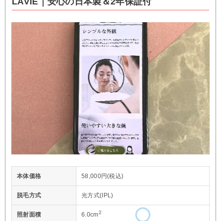
LAVIE｜安心の日本製＆2年保証付
本体価格
58,000円(税込)
脱毛方式
光方式(IPL)
2
照射面積
6.0cm