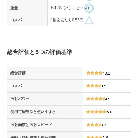
重量
約110g(ハンドピース)
コスパ
1照射あたり0.55円
総合評価と5つの評価基準
総合評価
4.02
コスパ
3.5
照射パワー
4.5
使用可能部位と使いやすさ
5.0
照射面積と照射スピード
3.3
美顔・冷却機能と保証期間
3.8