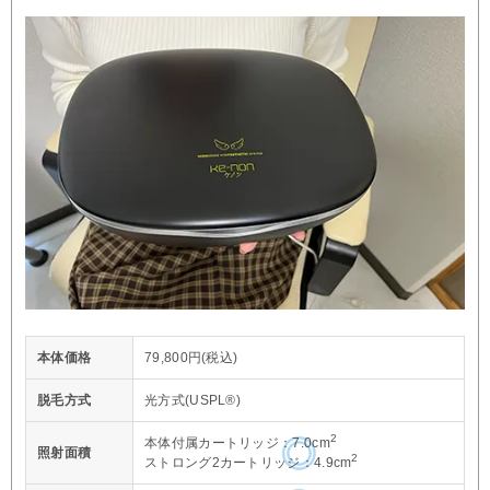
本体価格
79,800円(税込)
脱毛方式
光方式(USPL®)
2
本体付属カートリッジ：7.0cm
照射面積
2
ストロング2カートリッジ：4.9cm