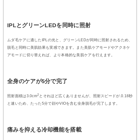
IPLとグリーンLEDを同時に照射
ムダ毛ケアに適したIPLの光と、グリーンLEDが同時に照射されるため、
脱毛と同時に美肌効果も実感できます。また美肌ケアモードやアクネケ
アモードに切り替えれば、より本格的な美肌ケアを行えます。
全身のケアが5分で完了
2
照射面積は3.0cm
とそれほど広くありませんが、照射スピードが.0.18秒
と速いため、たった5分で顔やVIOを含む全身脱毛が完了します。
痛みを抑える冷却機能を搭載