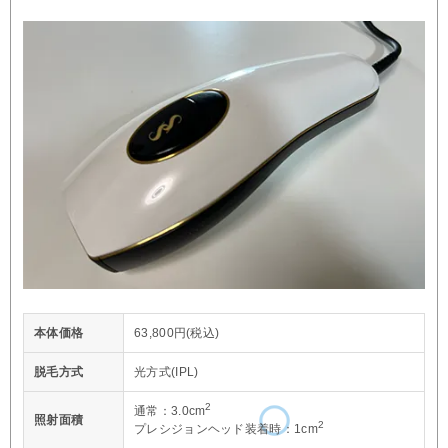
本体価格
63,800円(税込)
脱毛方式
光方式(IPL)
2
通常：3.0cm
照射面積
2
プレシジョンヘッド装着時：1cm