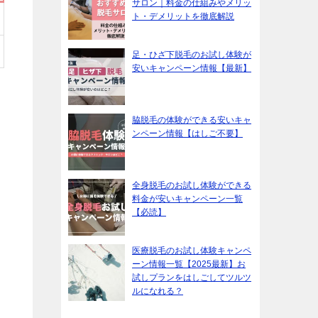
サロン｜料金の仕組みやメリッ
ト・デメリットを徹底解説
足・ひざ下脱毛のお試し体験が
安いキャンペーン情報【最新】
脇脱毛の体験ができる安いキャ
ンペーン情報【はしご不要】
全身脱毛のお試し体験ができる
料金が安いキャンペーン一覧
【必読】
医療脱毛のお試し体験キャンペ
ーン情報一覧【2025最新】お
試しプランをはしごしてツルツ
ルになれる？