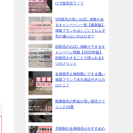
けで脱毛完了！？
VIO脱毛の安いお試し体験があ
るキャンペーン一覧【最新版】
体験プランをはしごしてもムダ
毛が減らないのはなぜ？
顔脱毛のお試し体験ができるキ
ャンペーン情報【2025年版】
顔脱毛をすることで得られる3
つのメリット
全身脱毛を無制限にできる通い
放題プランで永久保証付きなの
はどこ？
医療脱毛の料金が安い脱毛クリ
ニック10選
月額制の全身脱毛がおすすめの