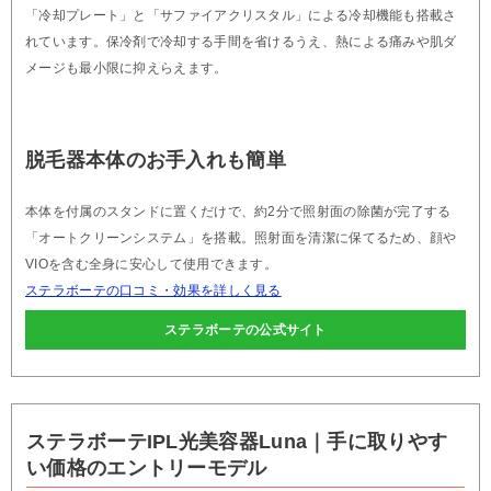
「冷却プレート」と「サファイアクリスタル」による冷却機能も搭載さ
れています。保冷剤で冷却する手間を省けるうえ、熱による痛みや肌ダ
メージも最小限に抑えらえます。
脱毛器本体のお手入れも簡単
本体を付属のスタンドに置くだけで、約2分で照射面の除菌が完了する
「オートクリーンシステム」を搭載。照射面を清潔に保てるため、顔や
VIOを含む全身に安心して使用できます。
ステラボーテの口コミ・効果を詳しく見る
ステラボーテの公式サイト
ステラボーテIPL光美容器Luna｜手に取りやす
い価格のエントリーモデル