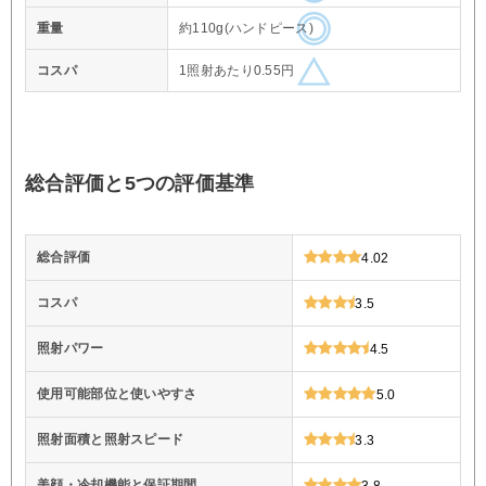
重量
約110g(ハンドピース)
コスパ
1照射あたり0.55円
総合評価と5つの評価基準
総合評価
4.02
コスパ
3.5
照射パワー
4.5
使用可能部位と使いやすさ
5.0
照射面積と照射スピード
3.3
美顔・冷却機能と保証期間
3.8