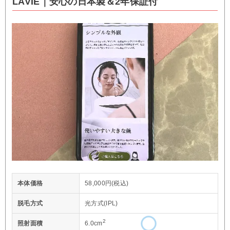
LAVIE｜安心の日本製＆2年保証付
本体価格
58,000円(税込)
脱毛方式
光方式(IPL)
2
照射面積
6.0cm