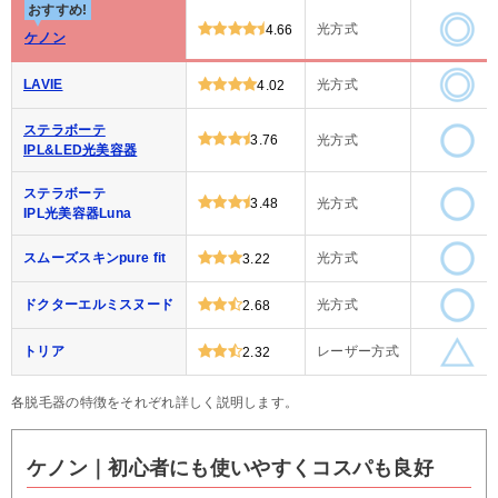
おすすめ!
光方式
4.66
ケノン
LAVIE
光方式
4.02
ステラボーテ
3.76
光方式
IPL&LED光美容器
ステラボーテ
3.48
光方式
IPL光美容器Luna
スムーズスキンpure fit
光方式
3.22
ドクターエルミスヌード
光方式
2.68
トリア
レーザー方式
2.32
各脱毛器の特徴をそれぞれ詳しく説明します。
ケノン｜初心者にも使いやすくコスパも良好