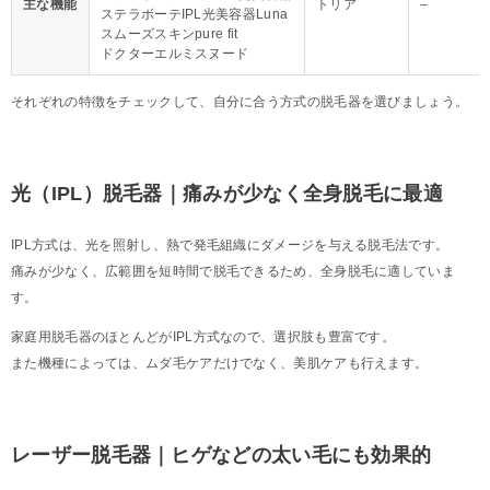
主な機能
トリア
–
ステラボーテIPL光美容器Luna
スムーズスキンpure fit
ドクターエルミスヌード
それぞれの特徴をチェックして、自分に合う方式の脱毛器を選びましょう。
光（IPL）脱毛器｜痛みが少なく全身脱毛に最適
IPL方式は、光を照射し、熱で発毛組織にダメージを与える脱毛法です。
痛みが少なく、広範囲を短時間で脱毛できるため、全身脱毛に適していま
す。
家庭用脱毛器のほとんどがIPL方式なので、選択肢も豊富です。
また機種によっては、ムダ毛ケアだけでなく、美肌ケアも行えます。
レーザー脱毛器｜ヒゲなどの太い毛にも効果的