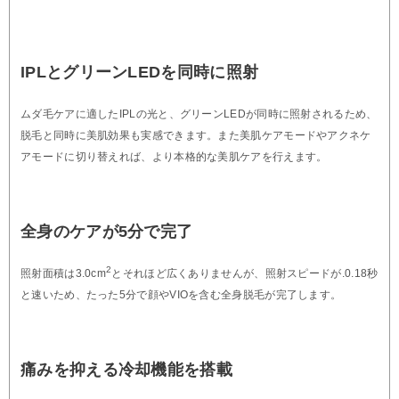
IPLとグリーンLEDを同時に照射
ムダ毛ケアに適したIPLの光と、グリーンLEDが同時に照射されるため、
脱毛と同時に美肌効果も実感できます。また美肌ケアモードやアクネケ
アモードに切り替えれば、より本格的な美肌ケアを行えます。
全身のケアが5分で完了
2
照射面積は3.0cm
とそれほど広くありませんが、照射スピードが.0.18秒
と速いため、たった5分で顔やVIOを含む全身脱毛が完了します。
痛みを抑える冷却機能を搭載