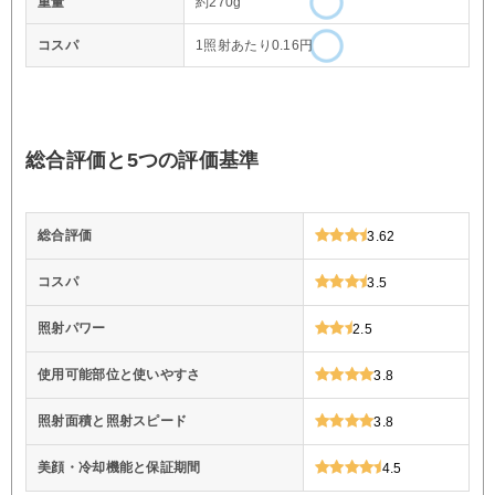
重量
約270g
コスパ
1照射あたり0.16円
総合評価と5つの評価基準
総合評価
3.62
コスパ
3.5
照射パワー
2.5
使用可能部位と使いやすさ
3.8
照射面積と照射スピード
3.8
美顔・冷却機能と保証期間
4.5