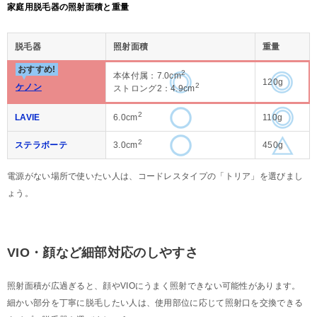
家庭用脱毛器の照射面積と重量
脱毛器
照射面積
重量
おすすめ!
2
本体付属：7.0cm
120g
2
ケノン
ストロング2：4.9cm
2
LAVIE
6.0cm
110g
2
ステラボーテ
3.0cm
450g
電源がない場所で使いたい人は、コードレスタイプの「トリア」を選びまし
ょう。
VIO・顔など細部対応のしやすさ
照射面積が広過ぎると、顔やVIOにうまく照射できない可能性があります。
細かい部分を丁寧に脱毛したい人は、使用部位に応じて照射口を交換できる