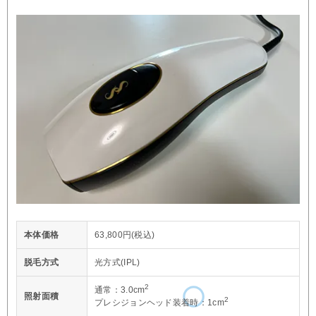
本体価格
63,800円(税込)
脱毛方式
光方式(IPL)
2
通常：3.0cm
照射面積
2
プレシジョンヘッド装着時：1cm