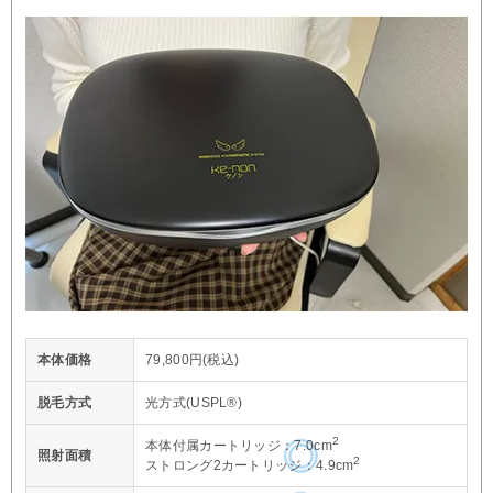
本体価格
79,800円(税込)
脱毛方式
光方式(USPL®)
2
本体付属カートリッジ：7.0cm
照射面積
2
ストロング2カートリッジ：4.9cm