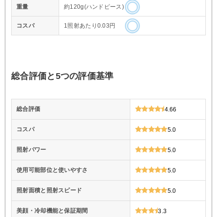
重量
約120g(ハンドピース)
コスパ
1照射あたり0.03円
総合評価と5つの評価基準
総合評価
4.66
コスパ
5.0
照射パワー
5.0
使用可能部位と使いやすさ
5.0
照射面積と照射スピード
5.0
美顔・冷却機能と保証期間
3.3