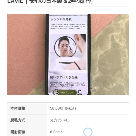
LAVIE｜安心の日本製＆2年保証付
本体価格
58,000円(税込)
脱毛方式
光方式(IPL)
2
照射面積
6.0cm