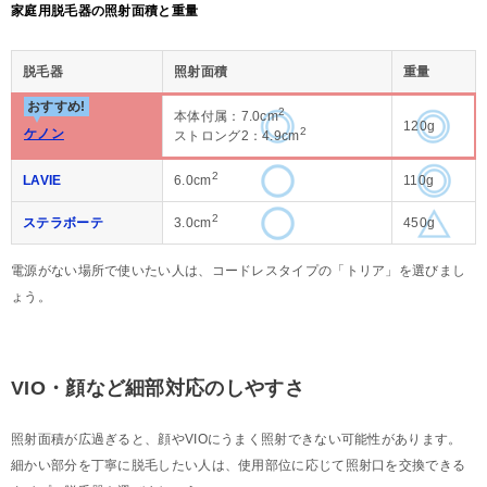
家庭用脱毛器の照射面積と重量
脱毛器
照射面積
重量
おすすめ!
2
本体付属：7.0cm
120g
2
ケノン
ストロング2：4.9cm
2
LAVIE
6.0cm
110g
2
ステラボーテ
3.0cm
450g
電源がない場所で使いたい人は、コードレスタイプの「トリア」を選びまし
ょう。
VIO・顔など細部対応のしやすさ
照射面積が広過ぎると、顔やVIOにうまく照射できない可能性があります。
細かい部分を丁寧に脱毛したい人は、使用部位に応じて照射口を交換できる