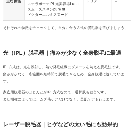
主な機能
トリア
–
ステラボーテIPL光美容器Luna
スムーズスキンpure fit
ドクターエルミスヌード
それぞれの特徴をチェックして、自分に合う方式の脱毛器を選びましょう。
光（IPL）脱毛器｜痛みが少なく全身脱毛に最適
IPL方式は、光を照射し、熱で発毛組織にダメージを与える脱毛法です。
痛みが少なく、広範囲を短時間で脱毛できるため、全身脱毛に適していま
す。
家庭用脱毛器のほとんどがIPL方式なので、選択肢も豊富です。
また機種によっては、ムダ毛ケアだけでなく、美肌ケアも行えます。
レーザー脱毛器｜ヒゲなどの太い毛にも効果的