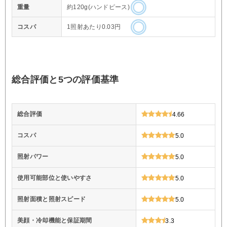
重量
約120g(ハンドピース)
コスパ
1照射あたり0.03円
総合評価と5つの評価基準
総合評価
4.66
コスパ
5.0
照射パワー
5.0
使用可能部位と使いやすさ
5.0
照射面積と照射スピード
5.0
美顔・冷却機能と保証期間
3.3