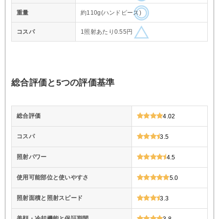
重量
約110g(ハンドピース)
コスパ
1照射あたり0.55円
総合評価と5つの評価基準
総合評価
4.02
コスパ
3.5
照射パワー
4.5
使用可能部位と使いやすさ
5.0
照射面積と照射スピード
3.3
美顔・冷却機能と保証期間
3.8