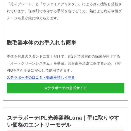
「冷却プレート」と「サファイアクリスタル」による冷却機能も搭載さ
れています。保冷剤で冷却する手間を省けるうえ、熱による痛みや肌ダ
メージも最小限に抑えらえます。
脱毛器本体のお手入れも簡単
本体を付属のスタンドに置くだけで、約2分で照射面の除菌が完了する
「オートクリーンシステム」を搭載。照射面を清潔に保てるため、顔や
VIOを含む全身に安心して使用できます。
ステラボーテの口コミ・効果を詳しく見る
ステラボーテの公式サイト
ステラボーテIPL光美容器Luna｜手に取りやす
い価格のエントリーモデル