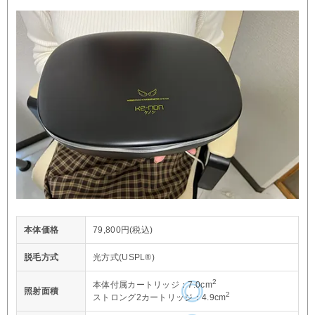
本体価格
79,800円(税込)
脱毛方式
光方式(USPL®)
2
本体付属カートリッジ：7.0cm
照射面積
2
ストロング2カートリッジ：4.9cm