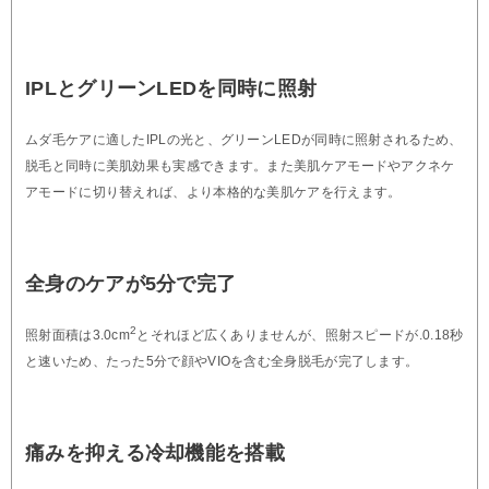
IPLとグリーンLEDを同時に照射
ムダ毛ケアに適したIPLの光と、グリーンLEDが同時に照射されるため、
脱毛と同時に美肌効果も実感できます。また美肌ケアモードやアクネケ
アモードに切り替えれば、より本格的な美肌ケアを行えます。
全身のケアが5分で完了
2
照射面積は3.0cm
とそれほど広くありませんが、照射スピードが.0.18秒
と速いため、たった5分で顔やVIOを含む全身脱毛が完了します。
痛みを抑える冷却機能を搭載