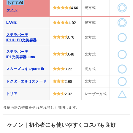
おすすめ!
光方式
4.66
ケノン
LAVIE
光方式
4.02
ステラボーテ
3.76
光方式
IPL&LED光美容器
ステラボーテ
3.48
光方式
IPL光美容器Luna
スムーズスキンpure fit
光方式
3.22
ドクターエルミスヌード
光方式
2.68
トリア
レーザー方式
2.32
各脱毛器の特徴をそれぞれ詳しく説明します。
ケノン｜初心者にも使いやすくコスパも良好