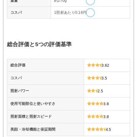
重量
約270g
コスパ
1照射あたり0.16円
総合評価と5つの評価基準
総合評価
3.62
コスパ
3.5
照射パワー
2.5
使用可能部位と使いやすさ
3.8
照射面積と照射スピード
3.8
美顔・冷却機能と保証期間
4.5