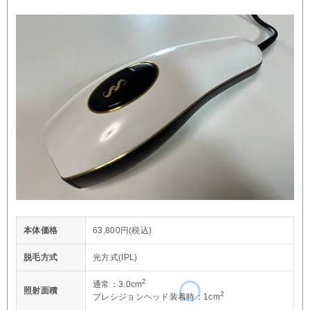
本体価格
63,800円(税込)
脱毛方式
光方式(IPL)
2
通常：3.0cm
照射面積
2
プレシジョンヘッド装着時：1cm