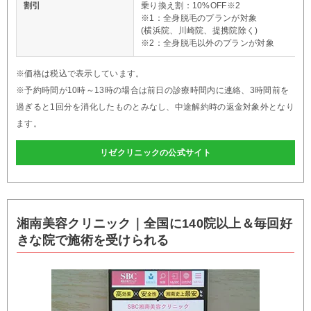
割引
乗り換え割：10%OFF※2
※1：全身脱毛のプランが対象
(横浜院、川崎院、提携院除く)
※2：全身脱毛以外のプランが対象
※価格は税込で表示しています。
※予約時間が10時～13時の場合は前日の診療時間内に連絡、3時間前を
過ぎると1回分を消化したものとみなし、中途解約時の返金対象外となり
ます。
リゼクリニックの公式サイト
湘南美容クリニック｜全国に140院以上＆毎回好
きな院で施術を受けられる