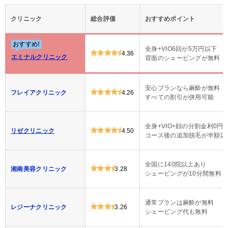
クリニック
総合評価
おすすめポイント
おすすめ!
全身+VIO6回が5万円以下
4.36
エミナルクリニック
背面のシェービングが無料
安心プランなら麻酔が無料
フレイアクリニック
4.26
すべての割引が併用可能
全身+VIO+顔の分割金利0円
リゼクリニック
4.50
コース後の追加脱毛が半額以
全国に140院以上あり
湘南美容クリニック
3.28
シェービングが10分間無料
通常プランは麻酔が無料
レジーナクリニック
3.26
シェービング代も無料