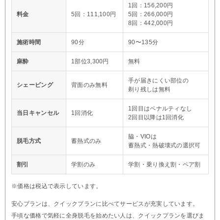
1回：156,200円
料金
5回：111,100円
5回：266,000円
8回：442,000円
施術時間
90分
90〜135分
麻酔
1部位3,300円
無料
手が届きにくい部位の
シェービング
背面のみ無料
剃り残しは無料
1回目はペナルティなし
当日キャンセル
1回消化
2回目以降は1回消化
脇・VIOは
脱毛方式
蓄熱式のみ
蓄熱式・熱破壊式の選択可
割引
学割のみ
学割・乗り換え割・ペア割
※価格は税込で表示しています。
安心プランは、クイックプランに比べてサービスが充実しています。
手頃な価格で気軽に全身脱毛を始めたい人は、クイックプランを選びま