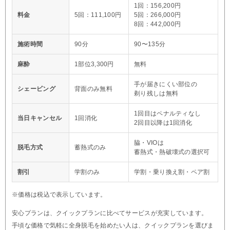
1回：156,200円
料金
5回：111,100円
5回：266,000円
8回：442,000円
施術時間
90分
90〜135分
麻酔
1部位3,300円
無料
手が届きにくい部位の
シェービング
背面のみ無料
剃り残しは無料
1回目はペナルティなし
当日キャンセル
1回消化
2回目以降は1回消化
脇・VIOは
脱毛方式
蓄熱式のみ
蓄熱式・熱破壊式の選択可
割引
学割のみ
学割・乗り換え割・ペア割
※価格は税込で表示しています。
安心プランは、クイックプランに比べてサービスが充実しています。
手頃な価格で気軽に全身脱毛を始めたい人は、クイックプランを選びま