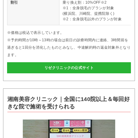
割引
乗り換え割：10%OFF※2
※1：全身脱毛のプランが対象
(横浜院、川崎院、提携院除く)
※2：全身脱毛以外のプランが対象
※価格は税込で表示しています。
※予約時間が10時～13時の場合は前日の診療時間内に連絡、3時間前を
過ぎると1回分を消化したものとみなし、中途解約時の返金対象外となり
ます。
リゼクリニックの公式サイト
湘南美容クリニック｜全国に140院以上＆毎回好
きな院で施術を受けられる