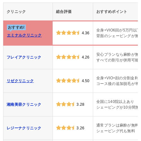
クリニック
総合評価
おすすめポイント
おすすめ!
全身+VIO6回が5万円以下
4.36
エミナルクリニック
背面のシェービングが無
安心プランなら麻酔が無
フレイアクリニック
4.26
すべての割引が併用可能
全身+VIO+顔の分割金利
リゼクリニック
4.50
コース後の追加脱毛が半
全国に140院以上あり
湘南美容クリニック
3.28
シェービングが10分間無
通常プランは麻酔が無料
レジーナクリニック
3.26
シェービング代も無料