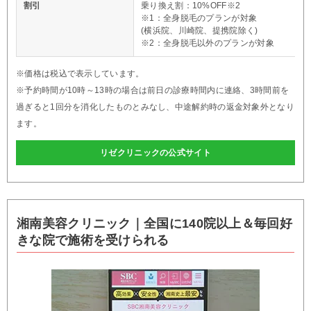
割引
乗り換え割：10%OFF※2
※1：全身脱毛のプランが対象
(横浜院、川崎院、提携院除く)
※2：全身脱毛以外のプランが対象
※価格は税込で表示しています。
※予約時間が10時～13時の場合は前日の診療時間内に連絡、3時間前を
過ぎると1回分を消化したものとみなし、中途解約時の返金対象外となり
ます。
リゼクリニックの公式サイト
湘南美容クリニック｜全国に140院以上＆毎回好
きな院で施術を受けられる