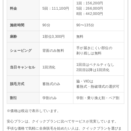
1回：156,200円
料金
5回：111,100円
5回：266,000円
8回：442,000円
施術時間
90分
90〜135分
麻酔
1部位3,300円
無料
手が届きにくい部位の
シェービング
背面のみ無料
剃り残しは無料
1回目はペナルティなし
当日キャンセル
1回消化
2回目以降は1回消化
脇・VIOは
脱毛方式
蓄熱式のみ
蓄熱式・熱破壊式の選択可
割引
学割のみ
学割・乗り換え割・ペア割
※価格は税込で表示しています。
安心プランは、クイックプランに比べてサービスが充実しています。
手頃な価格で気軽に全身脱毛を始めたい人は、クイックプランを選びま