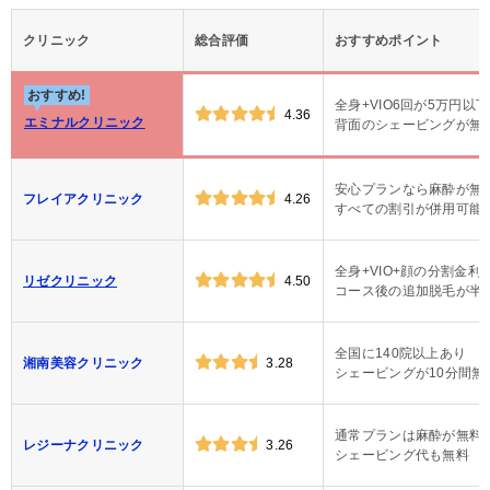
クリニック
総合評価
おすすめポイント
おすすめ!
全身+VIO6回が5万円以下
4.36
エミナルクリニック
背面のシェービングが無
安心プランなら麻酔が無
フレイアクリニック
4.26
すべての割引が併用可能
全身+VIO+顔の分割金利
リゼクリニック
4.50
コース後の追加脱毛が半
全国に140院以上あり
湘南美容クリニック
3.28
シェービングが10分間無
通常プランは麻酔が無料
レジーナクリニック
3.26
シェービング代も無料