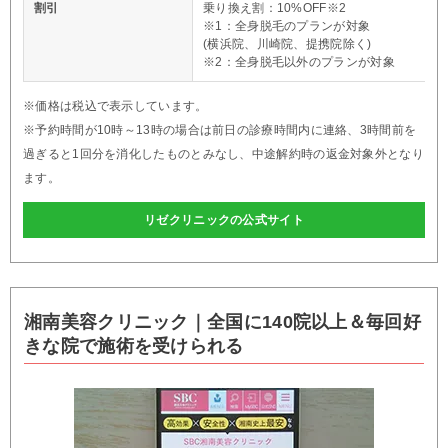
割引
乗り換え割：10%OFF※2
※1：全身脱毛のプランが対象
(横浜院、川崎院、提携院除く)
※2：全身脱毛以外のプランが対象
※価格は税込で表示しています。
※予約時間が10時～13時の場合は前日の診療時間内に連絡、3時間前を
過ぎると1回分を消化したものとみなし、中途解約時の返金対象外となり
ます。
リゼクリニックの公式サイト
湘南美容クリニック｜全国に140院以上＆毎回好
きな院で施術を受けられる