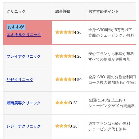
クリニック
総合評価
おすすめポイント
おすすめ!
全身+VIO6回が5万円以下
4.36
エミナルクリニック
背面のシェービングが無料
安心プランなら麻酔が無料
フレイアクリニック
4.26
すべての割引が併用可能
全身+VIO+顔の分割金利0円
リゼクリニック
4.50
コース後の追加脱毛が半額以
全国に140院以上あり
湘南美容クリニック
3.28
シェービングが10分間無料
通常プランは麻酔が無料
レジーナクリニック
3.26
シェービング代も無料