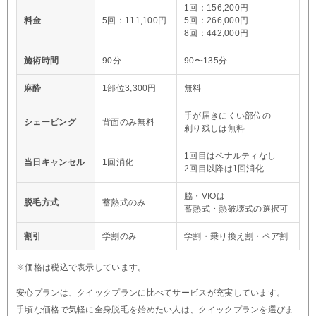
1回：156,200円
料金
5回：111,100円
5回：266,000円
8回：442,000円
施術時間
90分
90〜135分
麻酔
1部位3,300円
無料
手が届きにくい部位の
シェービング
背面のみ無料
剃り残しは無料
1回目はペナルティなし
当日キャンセル
1回消化
2回目以降は1回消化
脇・VIOは
脱毛方式
蓄熱式のみ
蓄熱式・熱破壊式の選択可
割引
学割のみ
学割・乗り換え割・ペア割
※価格は税込で表示しています。
安心プランは、クイックプランに比べてサービスが充実しています。
手頃な価格で気軽に全身脱毛を始めたい人は、クイックプランを選びま