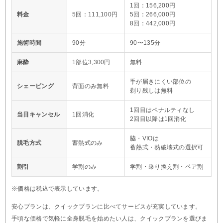
1回：156,200円
料金
5回：111,100円
5回：266,000円
8回：442,000円
施術時間
90分
90〜135分
麻酔
1部位3,300円
無料
手が届きにくい部位の
シェービング
背面のみ無料
剃り残しは無料
1回目はペナルティなし
当日キャンセル
1回消化
2回目以降は1回消化
脇・VIOは
脱毛方式
蓄熱式のみ
蓄熱式・熱破壊式の選択可
割引
学割のみ
学割・乗り換え割・ペア割
※価格は税込で表示しています。
安心プランは、クイックプランに比べてサービスが充実しています。
手頃な価格で気軽に全身脱毛を始めたい人は、クイックプランを選びま