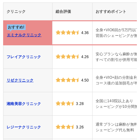
クリニック
総合評価
おすすめポイント
おすすめ!
全身+VIO6回が5万円以下
4.36
エミナルクリニック
背面のシェービングが無
安心プランなら麻酔が無
フレイアクリニック
4.26
すべての割引が併用可能
全身+VIO+顔の分割金利
リゼクリニック
4.50
コース後の追加脱毛が半
全国に140院以上あり
湘南美容クリニック
3.28
シェービングが10分間無
通常プランは麻酔が無料
レジーナクリニック
3.26
シェービング代も無料