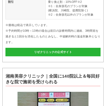
割引
乗り換え割：10%OFF※2
※1：全身脱毛のプランが対象
(横浜院、川崎院、提携院除く)
※2：全身脱毛以外のプランが対象
※価格は税込で表示しています。
※予約時間が10時～13時の場合は前日の診療時間内に連絡、3時間前を
過ぎると1回分を消化したものとみなし、中途解約時の返金対象外となり
ます。
リゼクリニックの公式サイト
湘南美容クリニック｜全国に140院以上＆毎回好
きな院で施術を受けられる