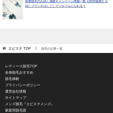
医療脱毛のお試し体験キャンペーン情報一覧【2025最新】お
試しプランをはしごしてツルツルになれる？
エピステ
TOP
脱毛の記事一覧
レディース脱毛TOP
全身脱毛おすすめ
脱毛体験
プライバシーポリシー
運営会社情報
サイトマップ
メンズ脱毛『エピステメンズ』
家庭用脱毛器