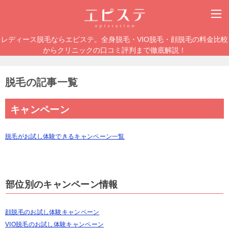
レディース脱毛ならエピステ。全身脱毛・VIO脱毛・顔脱毛の料金比較
からクリニックの口コミ評判まで徹底解説！
脱毛の記事一覧
キャンペーン
脱毛がお試し体験できるキャンペーン一覧
部位別のキャンペーン情報
顔脱毛のお試し体験キャンペーン
VIO脱毛のお試し体験キャンペーン