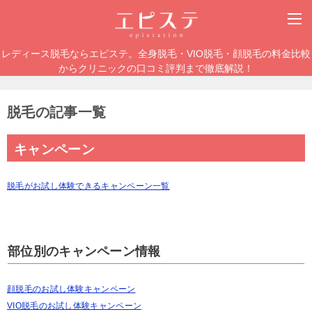
レディース脱毛ならエピステ。全身脱毛・VIO脱毛・顔脱毛の料金比較
からクリニックの口コミ評判まで徹底解説！
脱毛の記事一覧
キャンペーン
脱毛がお試し体験できるキャンペーン一覧
部位別のキャンペーン情報
顔脱毛のお試し体験キャンペーン
VIO脱毛のお試し体験キャンペーン