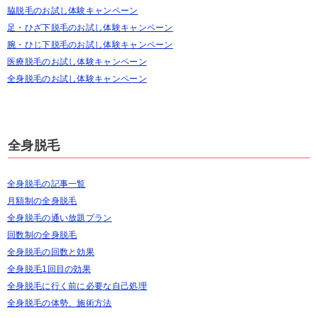
脇脱毛のお試し体験キャンペーン
足・ひざ下脱毛のお試し体験キャンペーン
腕・ひじ下脱毛のお試し体験キャンペーン
医療脱毛のお試し体験キャンペーン
全身脱毛のお試し体験キャンペーン
全身脱毛
全身脱毛の記事一覧
月額制の全身脱毛
全身脱毛の通い放題プラン
回数制の全身脱毛
全身脱毛の回数と効果
全身脱毛1回目の効果
全身脱毛に行く前に必要な自己処理
全身脱毛の体勢、施術方法