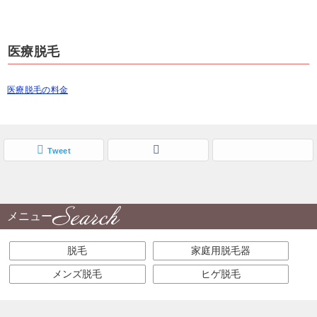
医療脱毛
医療脱毛の料金
Tweet
メニュー
脱毛
家庭用脱毛器
メンズ脱毛
ヒゲ脱毛