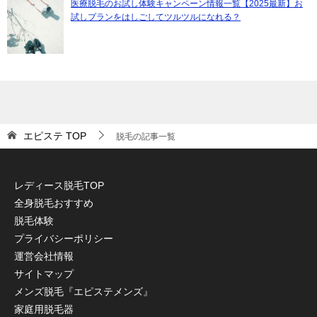
医療脱毛のお試し体験キャンペーン情報一覧【2025最新】お
試しプランをはしごしてツルツルになれる？
エピステ
TOP
脱毛の記事一覧
レディース脱毛TOP
全身脱毛おすすめ
脱毛体験
プライバシーポリシー
運営会社情報
サイトマップ
メンズ脱毛『エピステメンズ』
家庭用脱毛器