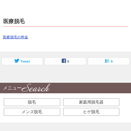
医療脱毛
医療脱毛の料金
Tweet
0
0
メニュー
脱毛
家庭用脱毛器
メンズ脱毛
ヒゲ脱毛