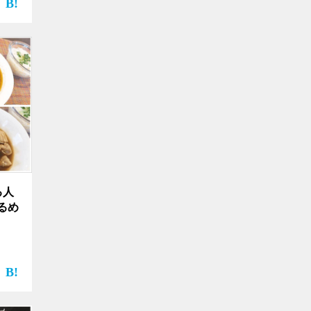
る人
るめ