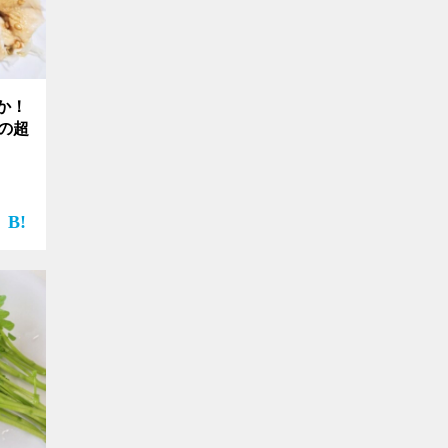
か！
の超