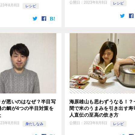
公開日：
2023年8月8日
レシピ
023年8月8日
レシピ
りが悪いのはなぜ？半目写
海原雄山も思わずうなる！？
機の鯛が4つの半目対策を
間で米のうまみを引き出す寿
た
人直伝の至高の炊き方
023年8月8日
公開日：
2023年8月8日
身だしなみ
レシピ