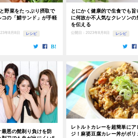
魚と野菜をたっぷり摂取で
とにかく健康的で生食でも旨
ルコの「鯖サンド」が手軽
に何故か不人気なクレソンの
を伝える
023年8月8日
公開日：
2023年8月8日
レシピ
レシピ
レトルトカレーを超簡単にア
ケ最悪の髭剃り負けを防
ジ！麻婆豆腐カレー丼がボリ