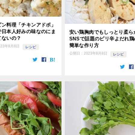
ピン料理「チキンアドボ」
で日本人好みの味なのにま
安い鶏胸肉でもしっとり柔ら
てないの？
SNSで話題のピリ辛よだれ鶏
簡単な作り方
023年8月8日
レシピ
公開日：
2023年8月8日
レシピ