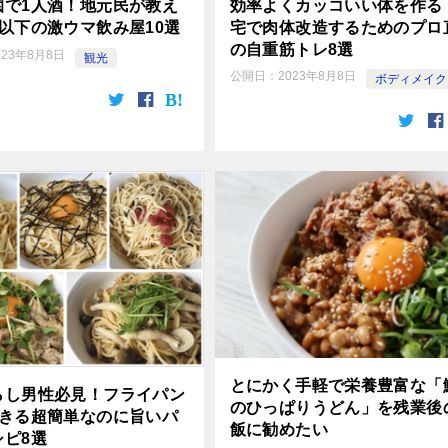
効率よくカッコいい体を作る
園で1人酒！地元民が教え
宅で肉体改造するためのプロ
以下の激ウマ飲み屋10選
の自重筋トレ8選
023年8月8日
観光
公開日：
2023年8月8日
ボディメイク
とにかく手軽で栄養豊富な「
らし男性必見！フライパン
のひっぱりうどん」を残業後
できる超簡単なのに旨いパ
飯に勧めたい
シピ8選