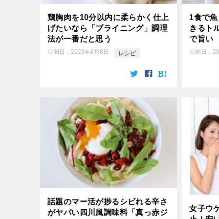
鶏胸肉を10分以内に柔らかく仕上
1食で
げたいなら「ブライニング」調理
きるト
法が一番だと思う
で旨い
公開日：
2023年8月8日
公開日：
2
レシピ
話題のマー活が捗るシビれる辛さ
女子ウ
がヤバい四川風調味料「真っ赤ジ