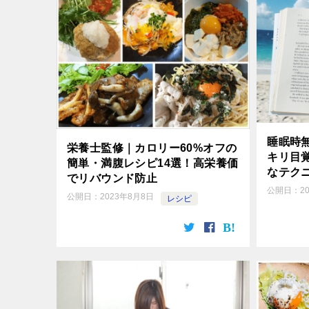
睡眠時
栄養士監修｜カロリー60%オフの
キリ目
簡単・満腹レシピ14選！高栄養価
なテク
でリバウンド防止
公開日：
2
公開日：
2023年8月8日
レシピ