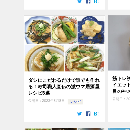
筋トレ
ダシにこだわるだけで誰でも作れ
イエッ
る！寿司職人直伝の激ウマ居酒屋
目の神
レシピ6選
公開日：
2
公開日：
2023年8月8日
レシピ