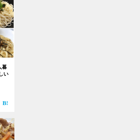
人暮
しい