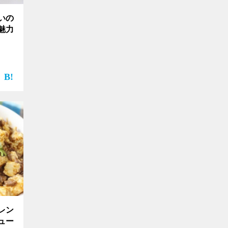
いの
魅力
レン
ュー