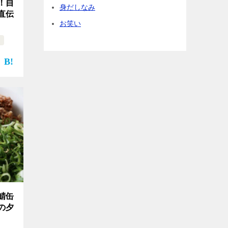
！自
身だしなみ
直伝
お笑い
鯖缶
の夕