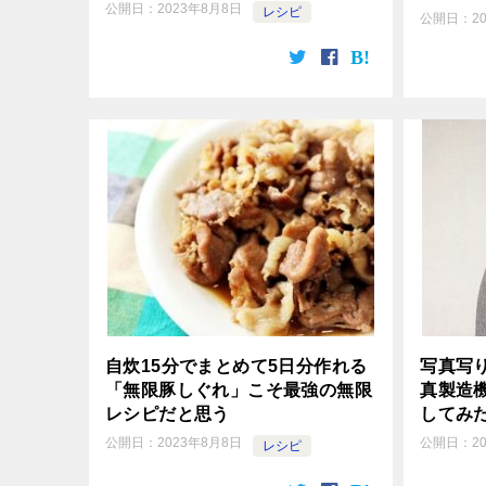
公開日：
2023年8月8日
レシピ
公開日：
2
自炊15分でまとめて5日分作れる
写真写
「無限豚しぐれ」こそ最強の無限
真製造
レシピだと思う
してみ
公開日：
2023年8月8日
公開日：
2
レシピ