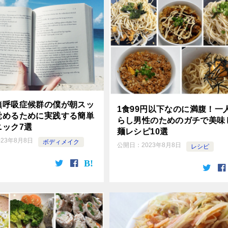
無呼吸症候群の僕が朝スッ
1食99円以下なのに満腹！一
覚めるために実践する簡単
らし男性のためのガチで美味
ニック7選
麺レシピ10選
023年8月8日
ボディメイク
公開日：
2023年8月8日
レシピ