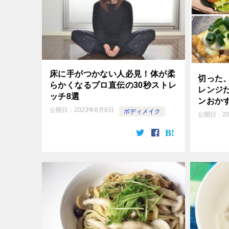
床に手がつかない人必見！体が柔
切った
らかくなるプロ直伝の30秒ストレ
レンジ
ッチ8選
ンおかず
公開日：
2023年8月8日
ボディメイク
公開日：
2