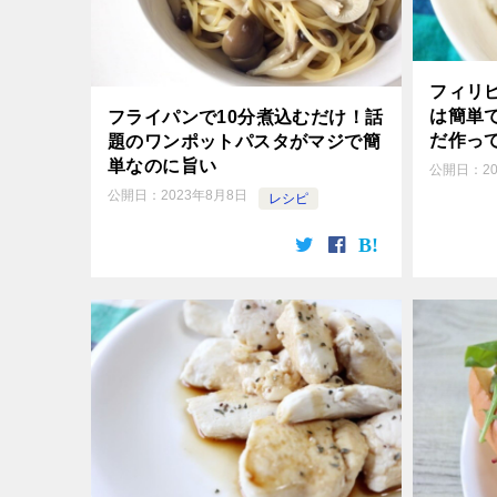
フィリ
は簡単
フライパンで10分煮込むだけ！話
だ作っ
題のワンポットパスタがマジで簡
単なのに旨い
公開日：
2
公開日：
2023年8月8日
レシピ