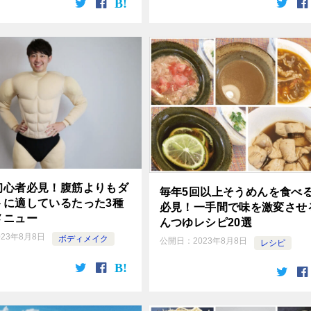
初心者必見！腹筋よりもダ
毎年5回以上そうめんを食べ
トに適しているたった3種
必見！一手間で味を激変させ
メニュー
んつゆレシピ20選
023年8月8日
ボディメイク
公開日：
2023年8月8日
レシピ