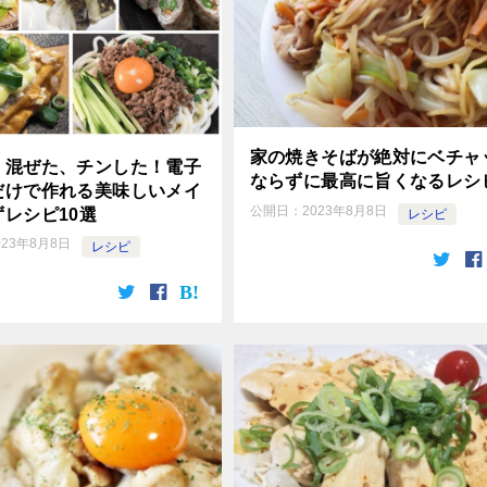
家の焼きそばが絶対にベチャ
、混ぜた、チンした！電子
ならずに最高に旨くなるレシ
だけで作れる美味しいメイ
公開日：
2023年8月8日
レシピ10選
レシピ
023年8月8日
レシピ