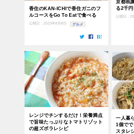
京都祇
る2千円
香住のKAN-ICHIで香住ガニのフ
ルコースをGo To Eatで食べる
公開日：
2
公開日：
2023年8月8日
グルメ
レンジでチンするだけ！栄養満点
一人暮
で旨味たっぷりなトマトリゾット
1個で
の超ズボラレシピ
スタレ